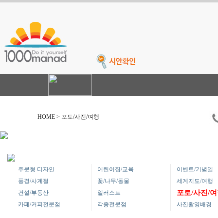
HOME > 포토/사진/여행
주문형 디자인
어린이집/교육
이벤트/기념일
풍경/사계절
꽃/나무/동물
세계지도/여행
포토/사진/
건설/부동산
일러스트
카페/커피전문점
각종전문점
사진촬영배경