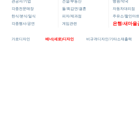
관공서/기업
건설/부동산
병원/약국
각종전문매장
돌/회갑연/결혼
자동차대리점
한식/분식/일식
피자/제과점
주유소/할인마
은행/새마을
각종행사/공연
게임관련
가로디자인
배너(세로)디자인
비규격디자인/기타소재출력