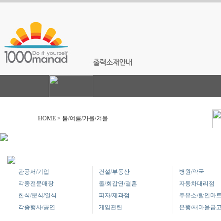
HOME > 봄/여름/가을/겨울
관공서/기업
건설/부동산
병원/약국
각종전문매장
돌/회갑연/결혼
자동차대리점
한식/분식/일식
피자/제과점
주유소/할인마
각종행사/공연
게임관련
은행/새마을금