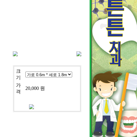
cj-9-1096
크
기
가
20,000 원
격