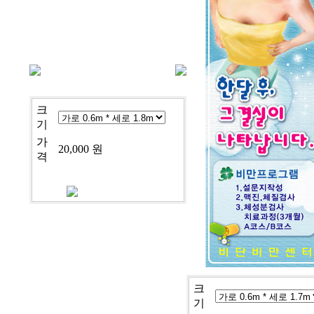
cj-9-1986
크
기
가
20,000 원
격
크
기