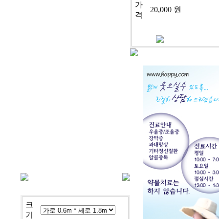
가
20,000 원
격
cj-9-1099
cj-9-1100
크
기