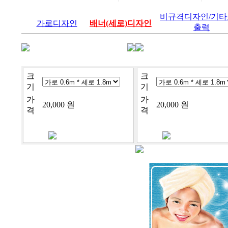
비규격디자인/기
가로디자인
배너(세로)디자인
출력
cj-9-3892
cj-9-1989
크
크
기
기
가
가
20,000 원
20,000 원
격
격
cj-9-1985