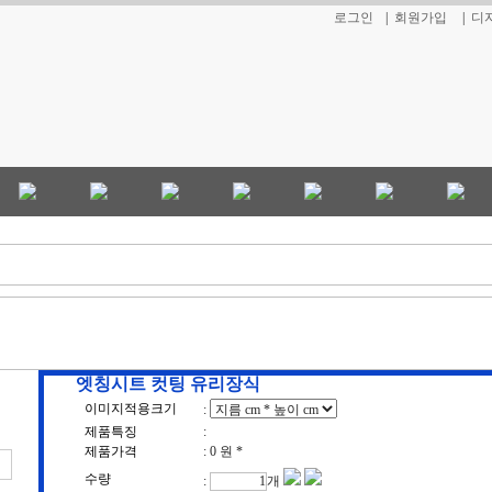
로그인
|
회원가입
|
디
엣칭시트 컷팅 유리장식
이미지적용크기
:
제품특징
:
제품가격
:
0 원
*
수량
:
개