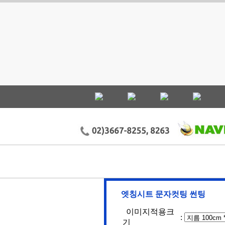
엣칭시트 문자컷팅 썬팅
이미지적용크
:
기